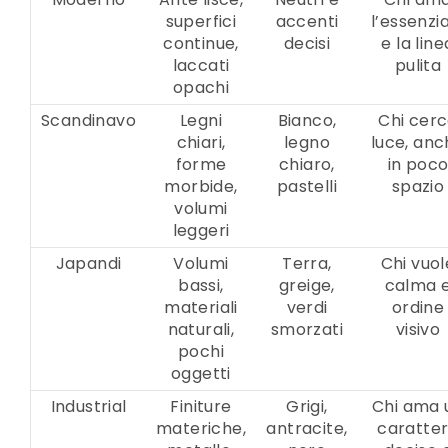
superfici
accenti
l’essenzi
continue,
decisi
e la line
laccati
pulita
opachi
Scandinavo
Legni
Bianco,
Chi cer
chiari,
legno
luce, an
forme
chiaro,
in poc
morbide,
pastelli
spazio
volumi
leggeri
Japandi
Volumi
Terra,
Chi vuol
bassi,
greige,
calma 
materiali
verdi
ordine
naturali,
smorzati
visivo
pochi
oggetti
Industrial
Finiture
Grigi,
Chi ama 
materiche,
antracite,
caratte