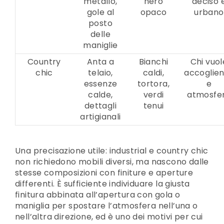
metallo,
nero
deciso 
gole al
opaco
urbano
posto
delle
maniglie
Country
Anta a
Bianchi
Chi vuol
chic
telaio,
caldi,
accoglie
essenze
tortora,
e
calde,
verdi
atmosfe
dettagli
tenui
artigianali
Una precisazione utile: industrial e country chic
non richiedono mobili diversi, ma nascono dalle
stesse composizioni con finiture e aperture
differenti. È sufficiente individuare la giusta
finitura abbinata all’apertura con gola o
maniglia per spostare l’atmosfera nell’una o
nell’altra direzione, ed è uno dei motivi per cui