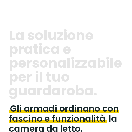
La soluzione
pratica e
personalizzabile
per il tuo
guardaroba.
Gli armadi ordinano con
fascino e funzionalità
la
camera da letto.