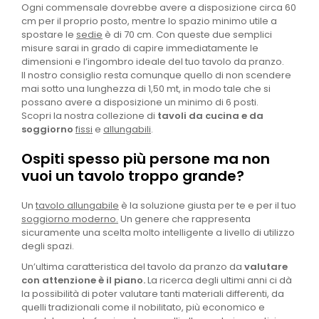
Ogni commensale dovrebbe avere a disposizione circa 60
cm per il proprio posto, mentre lo spazio minimo utile a
spostare le
sedie
è di 70 cm. Con queste due semplici
misure sarai in grado di capire immediatamente le
dimensioni e l’ingombro ideale del tuo tavolo da pranzo.
Il nostro consiglio resta comunque quello di non scendere
mai sotto una lunghezza di 1,50 mt, in modo tale che si
possano avere a disposizione un minimo di 6 posti.
Scopri la nostra collezione di
tavoli da cucina e da
soggiorno
fissi
e
allungabili
.
Ospiti spesso più persone ma non
vuoi un tavolo troppo grande?
Un
tavolo allungabile
è la soluzione giusta per te e per il tuo
soggiorno moderno.
Un genere che rappresenta
sicuramente una scelta molto intelligente a livello di utilizzo
degli spazi.
Un’ultima caratteristica del tavolo da pranzo da
valutare
con attenzione è il piano.
La ricerca degli ultimi anni ci dà
la possibilità di poter valutare tanti materiali differenti, da
quelli tradizionali come il nobilitato, più economico e