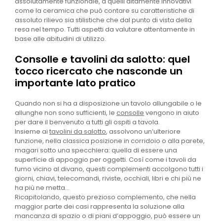
assolutamente funzionale, a quelli altamente innovativi
come la ceramica che può contare su caratteristiche di
assoluto rilievo sia stilistiche che dal punto di vista della
resa nel tempo. Tutti aspetti da valutare attentamente in
base alle abitudini di utilizzo.
Consolle e tavolini da salotto: quel
tocco ricercato che nasconde un
importante lato pratico
Quando non si ha a disposizione un tavolo allungabile o le
allunghe non sono sufficienti, le
consolle
vengono in aiuto
per dare il benvenuto a tutti gli ospiti a tavola.
Insieme ai
tavolini da salotto
, assolvono un’ulteriore
funzione, nella classica posizione in corridoio o alla parete,
magari sotto una specchiera: quella di essere una
superficie di appoggio per oggetti. Così come i tavoli da
fumo vicino al divano, questi complementi accolgono tutti i
giorni, chiavi, telecomandi, riviste, occhiali, libri e chi più ne
ha più ne metta…
Ricapitolando, questo prezioso complemento, che nella
maggior parte dei casi rappresenta la soluzione alla
mancanza di spazio o di piani d’appoggio, può essere un