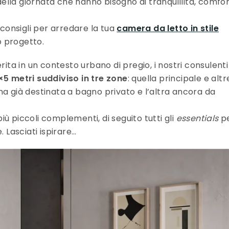
lla giornata che hanno bisogno di tranquillità, comfor
 consigli per arredare la tua
camera da letto in stile
o progetto.
rita in un contesto urbano di pregio, i nostri consulenti 
5 metri suddiviso in tre zone
: quella principale e altr
na già destinata a bagno privato e l’altra ancora da
 più piccoli complementi, di seguito tutti gli
essentials
pe
Lasciati ispirare…