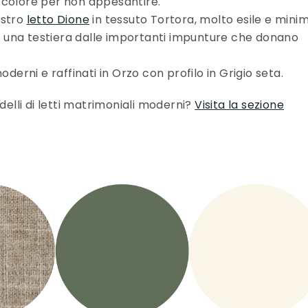
 colore per non appesantire.
ostro
letto Dione
in tessuto Tortora, molto esile e mini
con una testiera dalle importanti impunture che donano
oderni e raffinati in Orzo con profilo in Grigio seta.
delli di letti matrimoniali moderni?
Visita la sezione