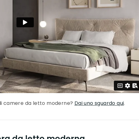
 di camere da letto moderne?
Dai uno sguardo qui
.
mera da letto moderna