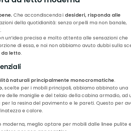
bene.
Che accondiscenda i
desideri, risponda alle
tuazioni della quotidianità: senza orpelli ma non banale,
.
 con un’idea precisa e molto attenta alle sensazioni che
orzione di essa, e noi non abbiamo avuto dubbi sulla sc
da letto
.
enziali
lità naturali principalmente monocromatiche
.
o
, scelte per i mobili principali, abbiamo abbinato una
ere delle maniglie e del telaio della cabina armadio, ad 
i per la resina del pavimento e le pareti. Questo per a
finatezza e calore.
moderna, meglio optare per mobili dalle linee pulite 