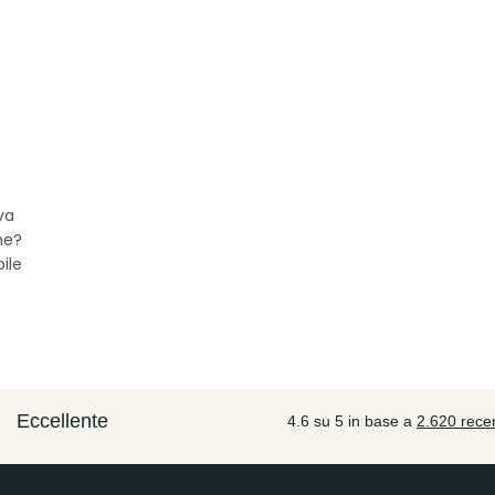
va
he?
bile