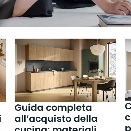
C
Guida completa
c
i
all’acquisto della
p
cucina: materiali,