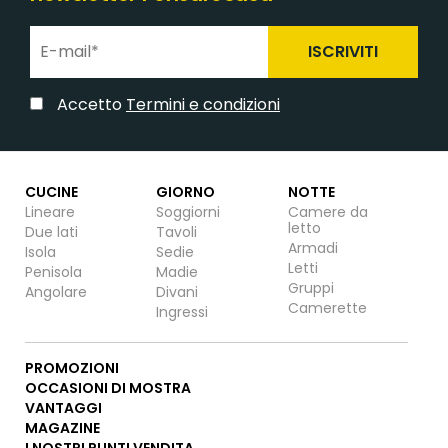
ISCRIVITI
Accetto
Termini e condizioni
CUCINE
GIORNO
NOTTE
Lineare
Soggiorni
Camere da
letto
Due lati
Tavoli
Armadi
Isola
Sedie
Letti
Penisola
Madie
Gruppi
Angolare
Divani
Camerette
Ingressi
PROMOZIONI
OCCASIONI DI MOSTRA
VANTAGGI
MAGAZINE
I NOSTRI PUNTI VENDITA