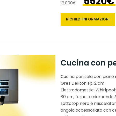
5520€
12.000€
RICHIEDI INFORMAZIONI
Cucina con pe
Cucina penisola con piano 
Gres Dekton sp. 2 cm
Elettrodomestici Whirlpool:
80 cm, forno e microonde Se
sottotop nero e miscelatore
angolo accessoriata con ces