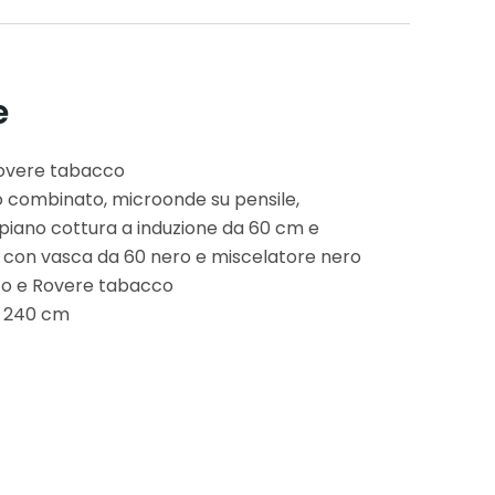
e
Rovere tabacco
go combinato, microonde su pensile,
 piano cottura a induzione da 60 cm e
lo con vasca da 60 nero e miscelatore nero
ato e Rovere tabacco
H 240 cm