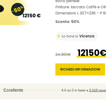
sotto pensile
Finiture: laccato Caffè e Ol
Dimensioni: L 307×236 – P 6
Sconto: 50%
Lo trovi a:
Vicenza
12150
24.300€
RICHIEDI INFORMAZIONI