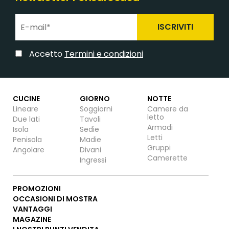
ISCRIVITI
Accetto
Termini e condizioni
CUCINE
GIORNO
NOTTE
Lineare
Soggiorni
Camere da
letto
Due lati
Tavoli
Armadi
Isola
Sedie
Letti
Penisola
Madie
Gruppi
Angolare
Divani
Camerette
Ingressi
PROMOZIONI
OCCASIONI DI MOSTRA
VANTAGGI
MAGAZINE