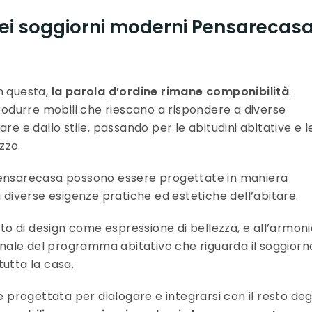
i dei soggiorni moderni Pensarecas
n questa,
la parola d’ordine rimane componibilità
.
durre mobili che riescano a rispondere a diverse
re e dallo stile, passando per le abitudini abitative e l
zzo.
 Pensarecasa possono essere progettate in maniera
ù diverse esigenze pratiche ed estetiche dell’abitare.
o di design come espressione di bellezza, e all’armoni
ionale del programma abitativo che riguarda il soggiorn
tutta la casa.
rogettata per dialogare e integrarsi con il resto deg