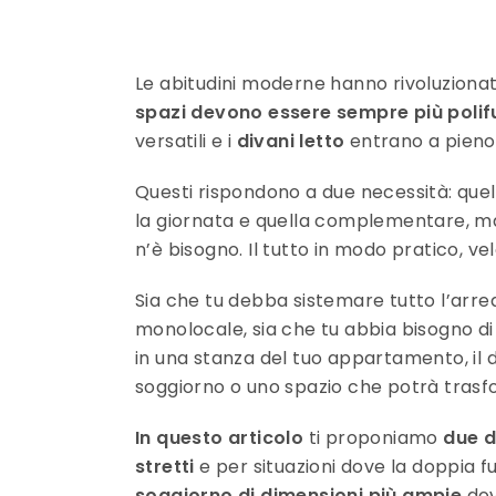
Le abitudini moderne hanno rivoluzionat
spazi devono essere sempre più polif
versatili e i
divani letto
entrano a pieno 
Questi rispondono a due necessità: que
la giornata e quella complementare, ma u
n’è bisogno. Il tutto in modo pratico, v
Sia che tu debba sistemare tutto l’arre
monolocale, sia che tu abbia bisogno di 
in una stanza del tuo appartamento, il d
soggiorno o uno spazio che potrà trasfo
In questo articolo
ti proponiamo
due d
stretti
e per situazioni dove la doppia 
soggiorno di dimensioni più ampie
dov