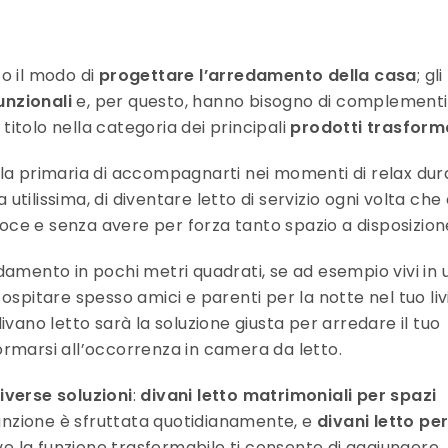
o il modo di
progettare l’arredamento della casa
; gli
unzionali
e, per questo, hanno bisogno di complementi
titolo nella categoria dei principali
prodotti trasforma
lla primaria di accompagnarti nei momenti di relax du
tilissima, di diventare letto di servizio ogni volta che
eloce e senza avere per forza tanto spazio a disposizion
damento in pochi metri quadrati, se ad esempio vivi in 
ospitare spesso amici e parenti per la notte nel tuo liv
ivano letto sarà la soluzione giusta per arredare il tuo
rmarsi all’occorrenza in camera da letto.
iverse soluzioni
:
divani letto matrimoniali per spazi
funzione è sfruttata quotidianamente, e
divani letto pe
e la funzione trasformabile ti consente di aggiungere