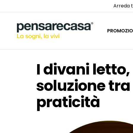
Arreda t
PROMOZIO
I divani letto
soluzione tr
praticità