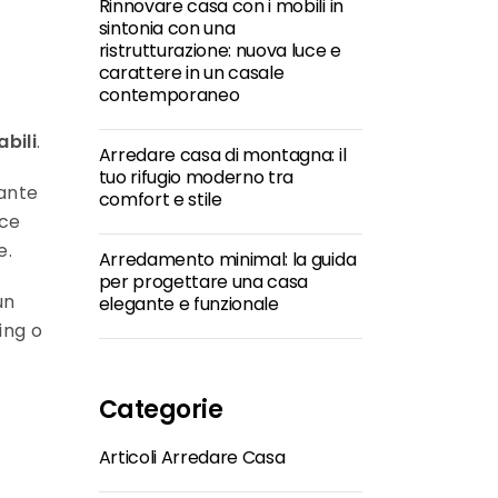
Rinnovare casa con i mobili in
sintonia con una
ristrutturazione: nuova luce e
carattere in un casale
contemporaneo
bili
.
Arredare casa di montagna: il
tuo rifugio moderno tra
rante
comfort e stile
 ce
e.
Arredamento minimal: la guida
per progettare una casa
un
elegante e funzionale
ing o
Categorie
Articoli Arredare Casa
r