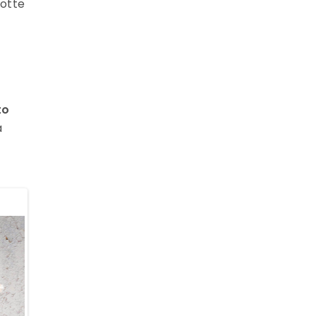
notte
to
a