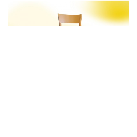
Coppia sedie Kate: design
moderno, anima Cachi
La sedia Kate in una versione calda e avvolgente
laccatura color Cachi. Le linee essenziali e
geometriche continuano a definire una struttura
solida dal design contemporaneo, unendo estetica