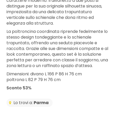
carattere moderno. Il divanetto a due posti si
distingue per la sua originale silhouette sinuosa,
impreziosita da una delicata trapuntatura
verticale sullo schienale che dona ritmo ed
eleganza alla struttura.
La poltroncina coordinata riprende fedelmente lo
stesso design tondeggiante e lo schienale
trapuntato, offrendo una seduta piacevole e
raccolta. Grazie alle sue dimensioni compatte e al
look contemporaneo, questo set è la soluzione
perfetta per arredare con classe il soggiorno, una
zona lettura o un raffinato spazio d’attesa.
Dimensioni: divano L 166 P 86 H 76 cm
poltrona L 82 P 79 H 76 cm
Sconto 53%
Lo trovi a:
Parma