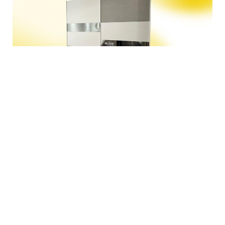
Armadio scorrevole: organizzazio
e giochi di finiture
Questo armadio scorrevole definisce la zona notte
con un gioco di texture sofisticato. Le ante
alternano la purezza del Bianco opaco a eleganti
inserti in Graniglia Chiara, arricchiti da una fascia
centrale in specchio fumé che amplia visivamente
lo spazio. Una soluzione capiente e di design che