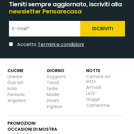
Tieniti sempre aggiornato, iscriviti alla
newsletter Pensarecasa
ISCRIVITI
Accetto
Termini e condizioni
CUCINE
GIORNO
NOTTE
Lineare
Soggiorni
Camere da
letto
Due lati
Tavoli
Armadi
Isola
Sedie
Letti
Penisola
Madie
Gruppi
Angolare
Divani
Camerette
Ingressi
PROMOZIONI
OCCASIONI DI MOSTRA