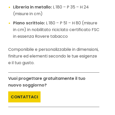
Libreria in metallo:
L 180 – P 35 – H 24
(misure in cm)
Piano scrittoio:
L 180 – P 51 – H 80 (misure
in cm) in nobilitato riciclato certificato FSC
in essenza Rovere tabacco
Componibile e personalizzabile in dimensioni,
finiture ed elementi secondo le tue esigenze
e il tuo gusto.
Vuoi progettare gratuitamente il tuo
nuovo soggiorno?
CONTATTACI