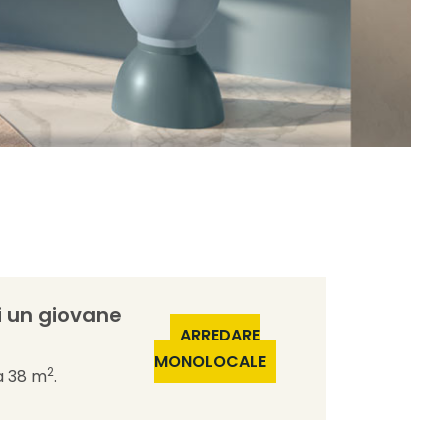
i un giovane
ARREDARE
MONOLOCALE
2
a 38 m
.