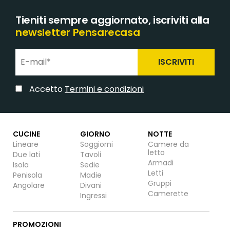
Tieniti sempre aggiornato, iscriviti alla
newsletter Pensarecasa
ISCRIVITI
Accetto
Termini e condizioni
CUCINE
GIORNO
NOTTE
Lineare
Soggiorni
Camere da
letto
Due lati
Tavoli
Armadi
Isola
Sedie
Letti
Penisola
Madie
Gruppi
Angolare
Divani
Camerette
Ingressi
PROMOZIONI