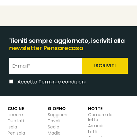
Tieniti sempre aggiornato, iscriviti alla
newsletter Pensarecasa
ISCRIVITI
Accetto
Termini e condizioni
CUCINE
GIORNO
NOTTE
Lineare
Soggiorni
Camere da
letto
Due lati
Tavoli
Armadi
Isola
Sedie
Letti
Penisola
Madie