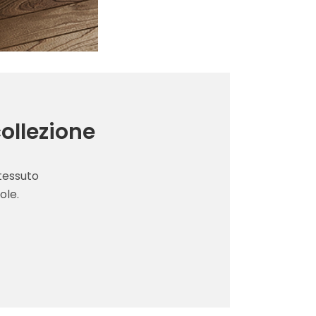
collezione
 tessuto
ole.