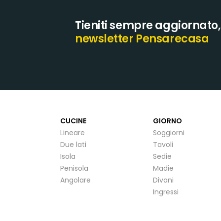
Tieniti sempre aggiornato, i
newsletter Pensarecasa
CUCINE
GIORNO
Lineare
Soggiorni
Due lati
Tavoli
Isola
Sedie
Penisola
Madie
Angolare
Divani
Ingressi