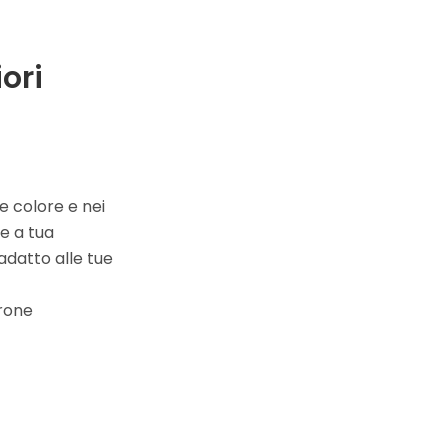
ori
e colore e nei
re a tua
 adatto alle tue
trone