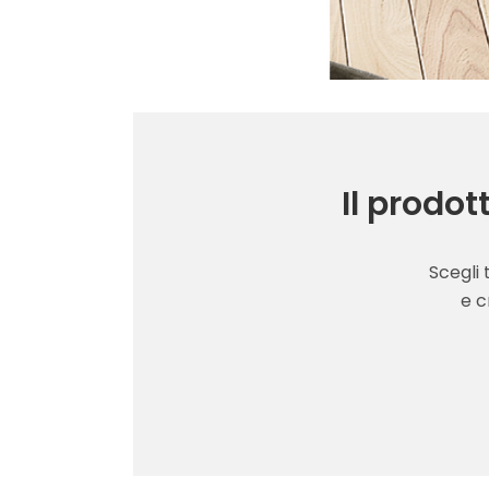
Il prodot
Scegli 
e c