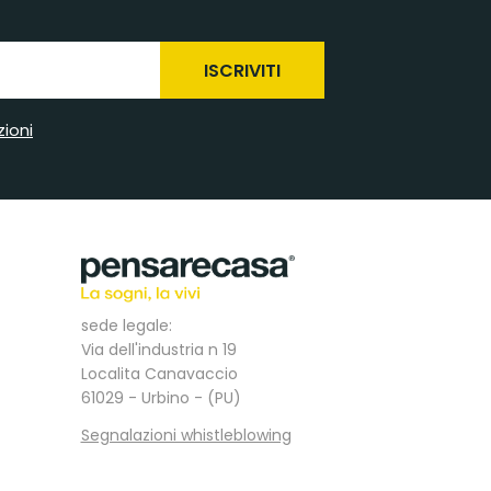
ISCRIVITI
zioni
sede legale:
Via dell'industria n 19
Localita Canavaccio
61029 - Urbino - (PU)
Segnalazioni whistleblowing