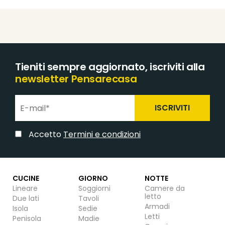
Tieniti sempre aggiornato, iscriviti alla
newsletter Pensarecasa
ISCRIVITI
Accetto
Termini e condizioni
CUCINE
GIORNO
NOTTE
Lineare
Soggiorni
Camere da
letto
Due lati
Tavoli
Armadi
Isola
Sedie
Letti
Penisola
Madie