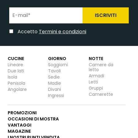
ISCRIVITI
Accetto
Termini e condizioni
CUCINE
GIORNO
NOTTE
Lineare
Soggiorni
Camere da
letto
Due lati
Tavoli
Armadi
Isola
Sedie
Letti
Penisola
Madie
Gruppi
Angolare
Divani
Camerette
Ingressi
PROMOZIONI
OCCASIONI DI MOSTRA
VANTAGGI
MAGAZINE
I NOSTRI PUNTI VENDITA