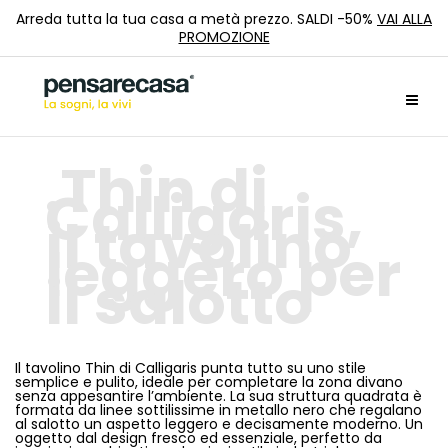
Arreda tutta la tua casa a metà prezzo. SALDI -50%
VAI ALLA
PROMOZIONE
Thin di
Calligaris,
il tavolino
leggero per
il salotto
Il tavolino Thin di Calligaris punta tutto su uno stile
semplice e pulito, ideale per completare la zona divano
senza appesantire l’ambiente. La sua struttura quadrata è
formata da linee sottilissime in metallo nero che regalano
al salotto un aspetto leggero e decisamente moderno. Un
oggetto dal design fresco ed essenziale, perfetto da