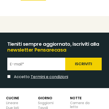
Tieniti sempre aggiornato, iscriviti alla
newsletter Pensarecasa
ISCRIVITI
Accetto
Termini e condizioni
CUCINE
GIORNO
NOTTE
Lineare
Soggiorni
Camere da
letto
Due lati
Tavoli