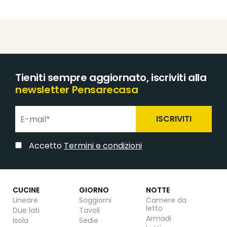
Tieniti sempre aggiornato, iscriviti alla
newsletter Pensarecasa
ISCRIVITI
Accetto
Termini e condizioni
CUCINE
GIORNO
NOTTE
Lineare
Soggiorni
Camere da
letto
Due lati
Tavoli
Armadi
Isola
Sedie