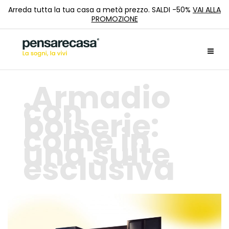
Arreda tutta la tua casa a metà prezzo. SALDI -50%
VAI ALLA
PROMOZIONE
Armadio
con
boiserie:
come in
una suite
esclusiva