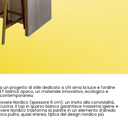
un progetto di stile dedicato a chi ama la luce e l’ordine
in PET bianco opaco, un materiale innovativo, ecologico e
ve contemporanea.
overe Nordico (spessore 6 cm): un invito alla convivialità,
i cucina. Il top in quarzo bianco garantisce massima igiene e
 Rovere Nordico trasforma la parete in un elemento d’arredo
ca pulita, quasi eterea, tipica del design nordico più