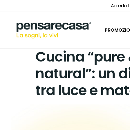
Arreda t
PROMOZIO
Cucina “pure
natural”: un 
tra luce e mat