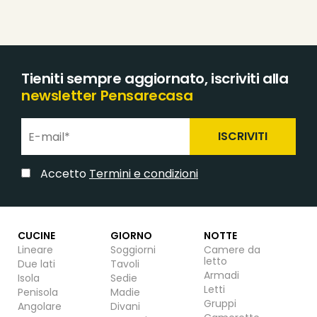
Tieniti sempre aggiornato, iscriviti alla
newsletter Pensarecasa
ISCRIVITI
Accetto
Termini e condizioni
CUCINE
GIORNO
NOTTE
Lineare
Soggiorni
Camere da
letto
Due lati
Tavoli
Armadi
Isola
Sedie
Letti
Penisola
Madie
Gruppi
Angolare
Divani