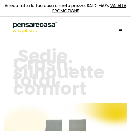
Arreda tutta la tua casa a metà prezzo. SALDI -50%
VAI ALLA
PROMOZIONE
Sedie
Crash:
silhouette
total
comfort