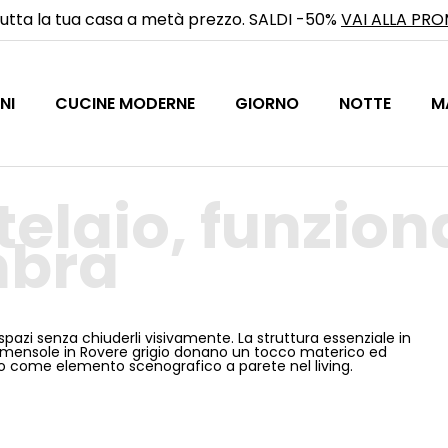
utta la tua casa a metà prezzo. SALDI -50%
VAI ALLA PR
NI
CUCINE MODERNE
GIORNO
NOTTE
M
 telaio, funzion
mbra
i spazi senza chiuderli visivamente. La struttura essenziale in
 mensole in Rovere grigio donano un tocco materico ed
a o come elemento scenografico a parete nel living.