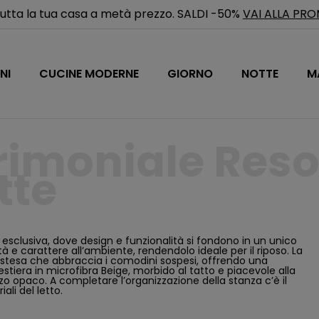
utta la tua casa a metà prezzo. SALDI -50%
VAI ALLA PR
NI
CUCINE MODERNE
GIORNO
NOTTE
M
rimoniale Reso
tte
 esclusiva, dove design e funzionalità si fondono in un unico
 e carattere all’ambiente, rendendolo ideale per il riposo. La
 estesa che abbraccia i comodini sospesi, offrendo una
testiera in microfibra Beige, morbido al tatto e piacevole alla
o opaco. A completare l’organizzazione della stanza c’è il
ali del letto.