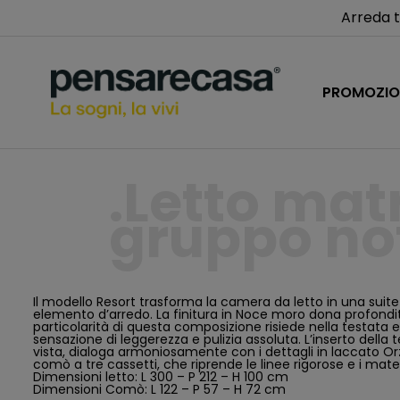
Arreda t
PROMOZIO
Letto mat
gruppo no
Il modello Resort trasforma la camera da letto in una suite
elemento d’arredo. La finitura in Noce moro dona profondità
particolarità di questa composizione risiede nella testata
sensazione di leggerezza e pulizia assoluta. L’inserto della 
vista, dialoga armoniosamente con i dettagli in laccato Orz
comò a tre cassetti, che riprende le linee rigorose e i materi
Dimensioni letto: L 300 – P 212 – H 100 cm
Dimensioni Comò: L 122 – P 57 – H 72 cm