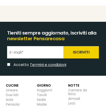
Tieniti sempre aggiornato, iscriviti alla
newsletter Pensarecasa
ISCRIVITI
Accetto
Termini e condizioni
CUCINE
GIORNO
NOTTE
Lineare
Soggiorni
Camere da
letto
Due lati
Tavoli
Armadi
Isola
Sedie
Letti
Penisola
Madie