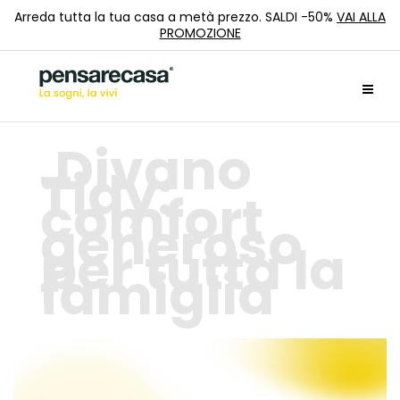
Arreda tutta la tua casa a metà prezzo. SALDI -50%
VAI ALLA
PROMOZIONE
Divano
Tidy:
comfort
generoso
per tutta la
famiglia