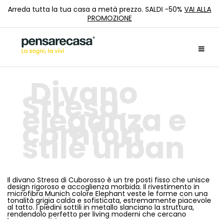
Arreda tutta la tua casa a metà prezzo. SALDI -50%
VAI ALLA
PROMOZIONE
Divano
Stresa,
eleganza e
comfort
stile urban
Il divano Stresa di Cuborosso è un tre posti fisso che unisce
design rigoroso e accoglienza morbida. Il rivestimento in
microfibra Munich colore Elephant veste le forme con una
tonalità grigia calda e sofisticata, estremamente piacevole
al tatto. I piedini sottili in metallo slanciano la struttura,
rendendolo perfetto per living moderni che cercano