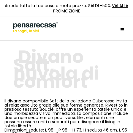
Arreda tutta la tua casa a metà prezzo. SALDI -50%
VAI ALLA
PROMOZIONE
Divano
Soft,
nuvola di
comfort
Il divano componibile Soft della collezione Cuborosso invita
al relax assoluto grazie alle sue forme generose. Rivestito in
prezioso tessuto Bouclé, offre un’esperienza tattile unica e
una morbidezza visiva immediata. La composizione include
due ampie sedute e un pouf versatile , elementi che
possono essere uniti o separati per ridisegnare il living in
totale libertà.
Dimensioni sedute: L 98 – P 98 – H 73, H seduta 46 cm, L 95