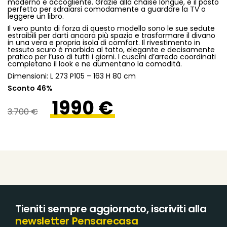
moderno e accogliente. Grazie alla chaise longue, è il posto
perfetto per sdraiarsi comodamente a guardare la TV o
leggere un libro.
Il vero punto di forza di questo modello sono le sue sedute
estraibili per darti ancora più spazio e trasformare il divano
in una vera e propria isola di comfort. Il rivestimento in
tessuto scuro è morbido al tatto, elegante e decisamente
pratico per l’uso di tutti i giorni. I cuscini d’arredo coordinati
completano il look e ne aumentano la comodità.
Dimensioni: L 273 P105 – 163 H 80 cm
Sconto 46%
1990 €
3.700 €
Tieniti sempre aggiornato, iscriviti alla
newsletter Pensarecasa