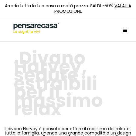
Arreda tutta la tua casa a metà prezzo. SALDI -50%
VAI ALLA
PROMOZIONE
Divano
Harvey,
sedute
estraibili
per il
massimo
relax
Il divano Harvey è pensato per offrire il massimo del relax a
tutta la famiglia, unendo una grande comodità a un design