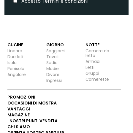
Accetto
Termini e condizioni
CUCINE
GIORNO
NOTTE
Lineare
Soggiorni
Camere da
letto
Due lati
Tavoli
Armadi
Isola
Sedie
Letti
Penisola
Madie
Gruppi
Angolare
Divani
Camerette
Ingressi
PROMOZIONI
OCCASIONI DI MOSTRA
VANTAGGI
MAGAZINE
I NOSTRI PUNTI VENDITA
CHI SIAMO
DIVENTA NOSTRO PARTNER