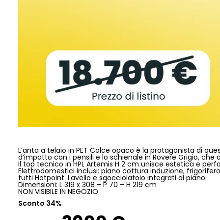
L’anta a telaio in PET Calce opaco è la protagonista di que
d’impatto con i pensili e lo schienale in Rovere Grigio, che
Il top tecnico in HPL Artemis H 2 cm unisce estetica e per
Elettrodomestici inclusi: piano cottura induzione, frigorifer
tutti Hotpoint. Lavello e sgocciolatoio integrati al piano.
Dimensioni: L 319 x 308 – P 70 – H 219 cm
NON VISIBILE IN NEGOZIO
Sconto 34%