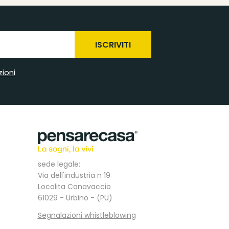
ISCRIVITI
zioni
sede legale:
Via dell'industria n 19
Localita Canavaccio
61029 - Urbino - (PU)
Segnalazioni whistleblowing