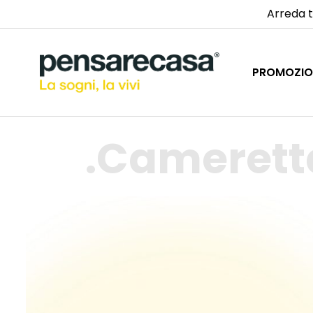
Arreda t
PROMOZIO
Camerett