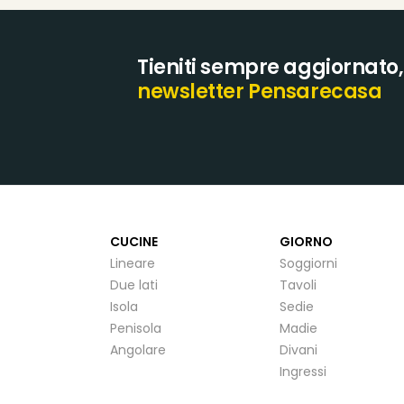
Tieniti sempre aggiornato, i
newsletter Pensarecasa
CUCINE
GIORNO
Lineare
Soggiorni
Due lati
Tavoli
Isola
Sedie
Penisola
Madie
Angolare
Divani
Ingressi