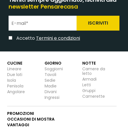
newsletter Pensarecasa
ISCRIVITI
Accetto
Termini e condizioni
CUCINE
GIORNO
NOTTE
Lineare
Soggiorni
Camere da
letto
Due lati
Tavoli
Armadi
Isola
Sedie
Letti
Penisola
Madie
Gruppi
Angolare
Divani
Camerette
Ingressi
PROMOZIONI
OCCASIONI DI MOSTRA
VANTAGGI