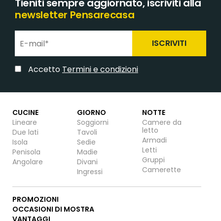
Tieniti sempre aggiornato, iscriviti alla
newsletter Pensarecasa
ISCRIVITI
Accetto
Termini e condizioni
CUCINE
GIORNO
NOTTE
Lineare
Soggiorni
Camere da
letto
Due lati
Tavoli
Armadi
Isola
Sedie
Letti
Penisola
Madie
Gruppi
Angolare
Divani
Camerette
Ingressi
PROMOZIONI
OCCASIONI DI MOSTRA
VANTAGGI