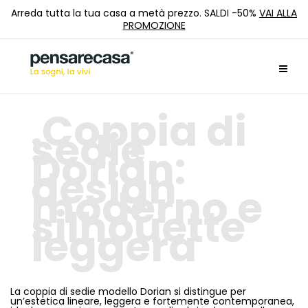
Arreda tutta la tua casa a metà prezzo. SALDI -50%
VAI ALLA
PROMOZIONE
Coppia di
sedie
Dorian:
design
moderno e
silhouette
leggera
La coppia di sedie modello Dorian si distingue per
un’estetica lineare, leggera e fortemente contemporanea,