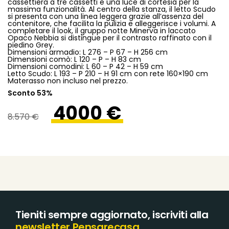
cassettiera a tre cassetti e una luce di cortesia per la
massima funzionalità. Al centro della stanza, il letto Scudo
si presenta con una linea leggera grazie all’assenza del
contenitore, che facilita la pulizia e alleggerisce i volumi. A
completare il look, il gruppo notte Minerva in laccato
Opaco Nebbia si distingue per il contrasto raffinato con il
piedino Grey.
Dimensioni armadio: L 276 – P 67 – H 256 cm
Dimensioni comò: L 120 – P – H 83 cm
Dimensioni comodini: L 60 – P 42 – H 59 cm
Letto Scudo: L 193 – P 210 – H 91 cm con rete 160×190 cm
Materasso non incluso nel prezzo.
Sconto 53%
4000 €
8.570 €
Tieniti sempre aggiornato, iscriviti alla
newsletter Pensarecasa