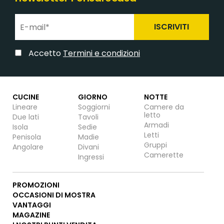
ISCRIVITI
Accetto
Termini e condizioni
CUCINE
GIORNO
NOTTE
Lineare
Soggiorni
Camere da
letto
Due lati
Tavoli
Armadi
Isola
Sedie
Letti
Penisola
Madie
Gruppi
Angolare
Divani
Camerette
Ingressi
PROMOZIONI
OCCASIONI DI MOSTRA
VANTAGGI
MAGAZINE