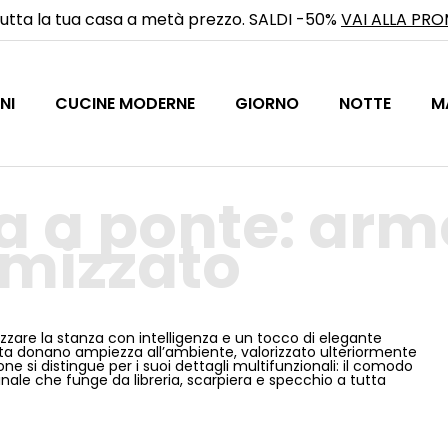
utta la tua casa a metà prezzo. SALDI -50%
VAI ALLA PR
NI
CUCINE MODERNE
GIORNO
NOTTE
M
 a ponte: arm
imizzato
zare la stanza con intelligenza e un tocco di elegante
Seta donano ampiezza all’ambiente, valorizzato ulteriormente
e si distingue per i suoi dettagli multifunzionali: il comodo
ale che funge da libreria, scarpiera e specchio a tutta