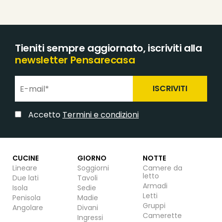
Tieniti sempre aggiornato, iscriviti alla
newsletter Pensarecasa
ISCRIVITI
Accetto
Termini e condizioni
CUCINE
GIORNO
NOTTE
Lineare
Soggiorni
Camere da
letto
Due lati
Tavoli
Armadi
Isola
Sedie
Letti
Penisola
Madie
Gruppi
Angolare
Divani
Camerette
Ingressi