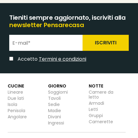
Tieniti sempre aggiornato, iscriviti alla
newsletter Pensarecasa
ISCRIVITI
Accetto
Termini e condizioni
CUCINE
GIORNO
NOTTE
Lineare
Soggiorni
Camere da
letto
Due lati
Tavoli
Armadi
Isola
Sedie
Letti
Penisola
Madie
Gruppi
Angolare
Divani
Camerette
Ingressi