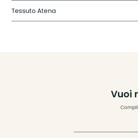
Tessuto Atena
Vuoi 
Compila