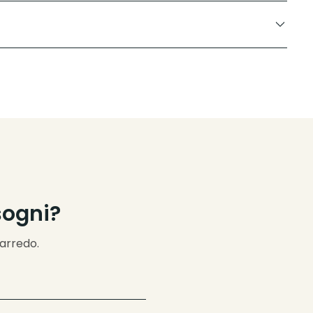
sogni?
’arredo.