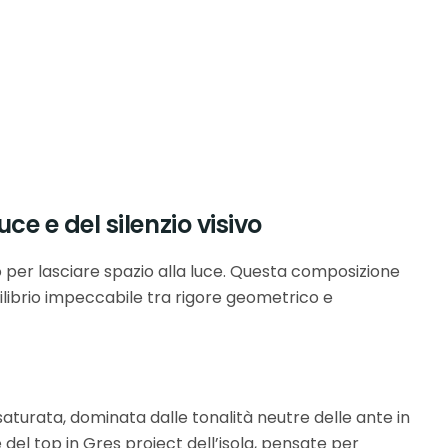
ce e del silenzio visivo
uo per lasciare spazio alla luce. Questa composizione
uilibrio impeccabile tra rigore geometrico e
turata, dominata dalle tonalità neutre delle ante in
e del top in Gres project dell’isola, pensate per