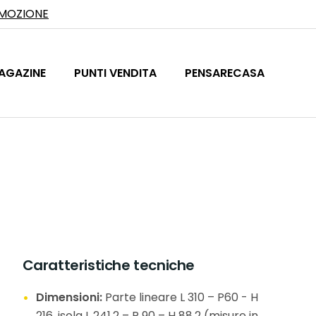
OMOZIONE
AGAZINE
PUNTI VENDITA
PENSARECASA
Caratteristiche tecniche
Dimensioni:
Parte lineare L 310 – P60 - H
216, isola L 241,2 – P 90 – H 88,2 (misure in