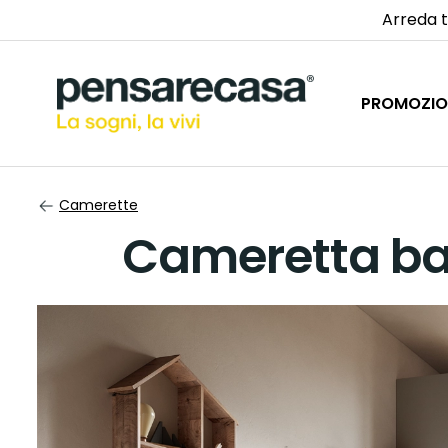
Arreda t
PROMOZIO
Camerette
Cameretta b