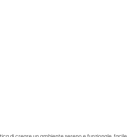
tica di creare
un ambiente sereno e funzionale, facile