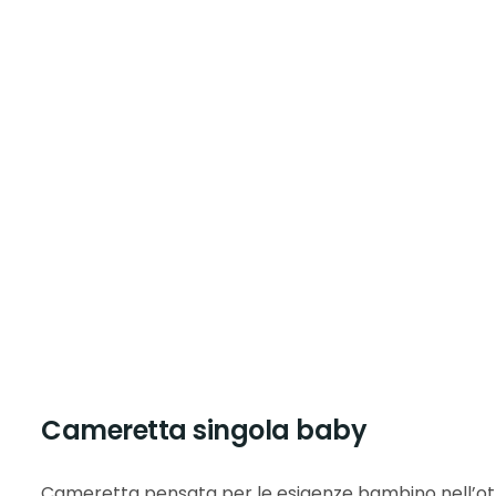
Cameretta singola baby
Cameretta pensata per le esigenze bambino nell’ot