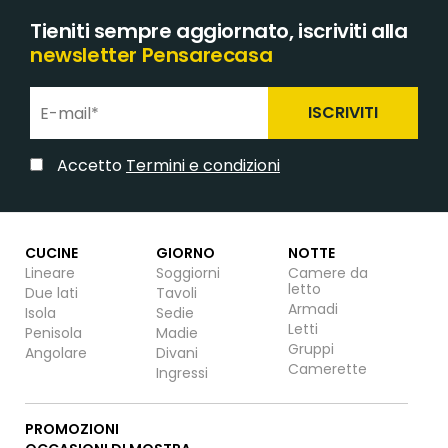
Tieniti sempre aggiornato, iscriviti alla
newsletter Pensarecasa
ISCRIVITI
Accetto
Termini e condizioni
CUCINE
GIORNO
NOTTE
Lineare
Soggiorni
Camere da
letto
Due lati
Tavoli
Armadi
Isola
Sedie
Letti
Penisola
Madie
Gruppi
Angolare
Divani
Camerette
Ingressi
PROMOZIONI