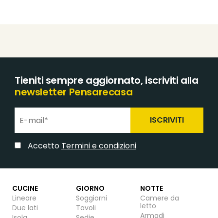
Tieniti sempre aggiornato, iscriviti alla
newsletter Pensarecasa
ISCRIVITI
Accetto
Termini e condizioni
CUCINE
GIORNO
NOTTE
Lineare
Soggiorni
Camere da
letto
Due lati
Tavoli
Armadi
Isola
Sedie